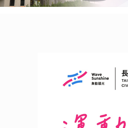
:::
:::