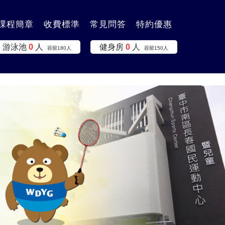
課程簡章
收費標準
常見問答
特約優惠
游泳池
0
人
健身房
0
人
容留
180
人
容留
150
人