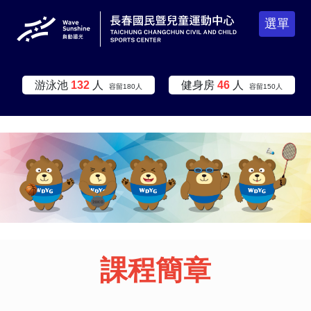
選單
:::
游泳池
132
人
健身房
46
人
容留
180
人
容留
150
人
:::
:::
課程簡章