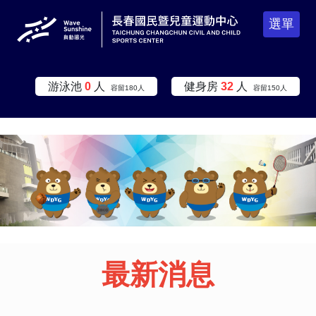
選單
:::
游泳池
0
人
健身房
32
人
容留
180
人
容留
150
人
:::
:::
最新消息