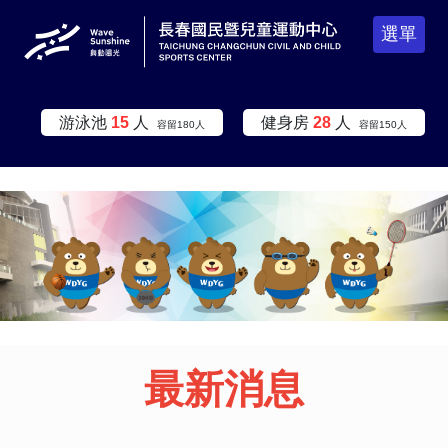
選單
:::
游泳池
15
人
健身房
28
人
容留
180
人
容留
150
人
:::
:::
最新消息