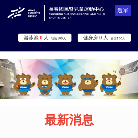
選單
:::
游泳池
0
人
健身房
0
人
容留
180
人
容留
150
人
:::
:::
最新消息