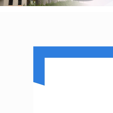
:::
:::